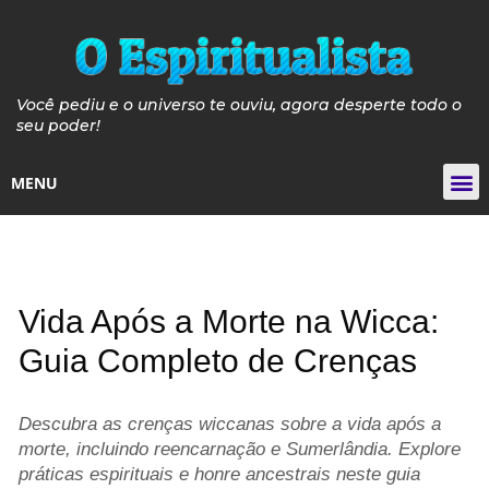
Você pediu e o universo te ouviu, agora desperte todo o
seu poder!
MENU
Tarot de
Guia de Pós e P
Guia Velas de 
Curso de Iniciaçã
Vida Após a Morte na Wicca:
Guia Completo de Crenças
Descubra as crenças wiccanas sobre a vida após a
morte, incluindo reencarnação e Sumerlândia. Explore
práticas espirituais e honre ancestrais neste guia