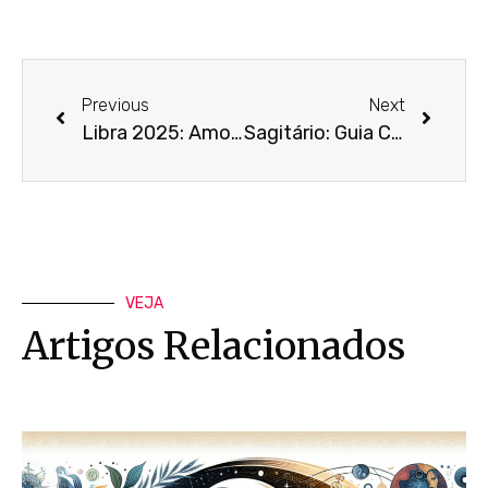
Previous
Next
Libra 2025: Amor, Carreira e Saúde – Previsões Completas
Sagitário: Guia Completo do Signo Aventureiro e Otimista
VEJA
Artigos Relacionados