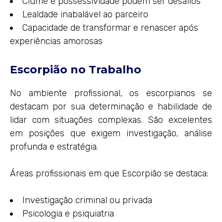
Ciúme e possessividade podem ser desafios
Lealdade inabalável ao parceiro
Capacidade de transformar e renascer após
experiências amorosas
Escorpião no Trabalho
No ambiente profissional, os escorpianos se
destacam por sua determinação e habilidade de
lidar com situações complexas. São excelentes
em posições que exigem investigação, análise
profunda e estratégia.
Áreas profissionais em que Escorpião se destaca:
Investigação criminal ou privada
Psicologia e psiquiatria