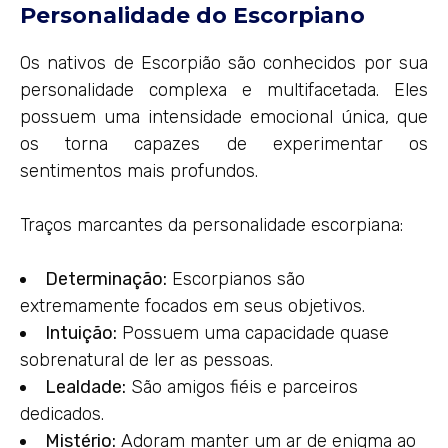
Personalidade do Escorpiano
Os nativos de Escorpião são conhecidos por sua
personalidade complexa e multifacetada. Eles
possuem uma intensidade emocional única, que
os torna capazes de experimentar os
sentimentos mais profundos.
Traços marcantes da personalidade escorpiana:
Determinação:
Escorpianos são
extremamente focados em seus objetivos.
Intuição:
Possuem uma capacidade quase
sobrenatural de ler as pessoas.
Lealdade:
São amigos fiéis e parceiros
dedicados.
Mistério:
Adoram manter um ar de enigma ao