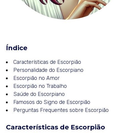
Índice
Características de Escorpião
Personalidade do Escorpiano
Escorpião no Amor
Escorpião no Trabalho
Saúde do Escorpiano
Famosos do Signo de Escorpião
Perguntas Frequentes sobre Escorpião
Características de Escorpião