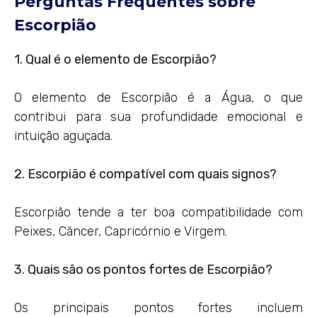
Perguntas Frequentes sobre
Escorpião
1. Qual é o elemento de Escorpião?
O elemento de Escorpião é a Água, o que
contribui para sua profundidade emocional e
intuição aguçada.
2. Escorpião é compatível com quais signos?
Escorpião tende a ter boa compatibilidade com
Peixes, Câncer, Capricórnio e Virgem.
3. Quais são os pontos fortes de Escorpião?
Os principais pontos fortes incluem