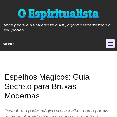
Você pediu e o universo te ouviu, agora desperte todo o
seu poder!
MENU
Tarot de
Guia de Pós e P
Guia Velas de 
Curso de Iniciaçã
Espelhos Mágicos: Guia
Secreto para Bruxas
Modernas
Descubra o poder mágico dos espelhos como portais
místicos. Aprenda técnicas seguras, proteção e