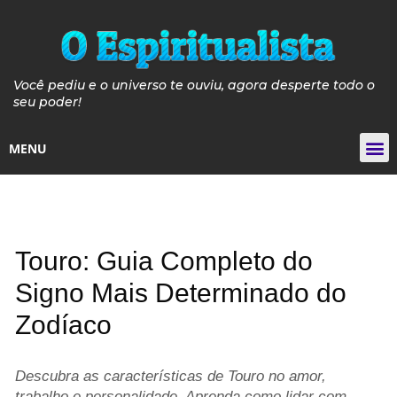
Você pediu e o universo te ouviu, agora desperte todo o
seu poder!
MENU
Tarot de
Guia de Pós e P
Guia Velas de 
Curso de Iniciaçã
Touro: Guia Completo do
Signo Mais Determinado do
Zodíaco
Descubra as características de Touro no amor,
trabalho e personalidade. Aprenda como lidar com