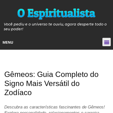
Você pediu e o universo te ouviu, agora desperte todo o
seu poder!
MENU
Tarot de
Guia de Pós e P
Guia Velas de 
Curso de Iniciaçã
Gêmeos: Guia Completo do
Signo Mais Versátil do
Zodíaco
Descubra as características fascinantes de Gêmeos!
Explore personalidade, relacionamentos e carreira