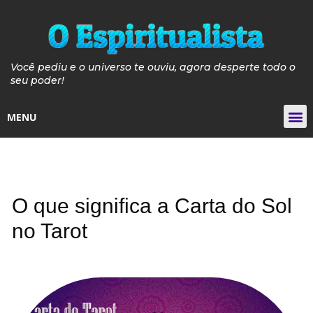
Você pediu e o universo te ouviu, agora desperte todo o
seu poder!
MENU
Tarot de
Guia de Pós e P
Guia Velas de 
Curso de Iniciaçã
O que significa a Carta do Sol
no Tarot