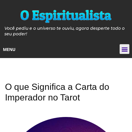
Você pediu e o universo te ouviu, agora desperte todo o
seu poder!
MENU
Tarot de
Guia de Pós e P
Guia Velas de 
Curso de Iniciaçã
O que Significa a Carta do
Imperador no Tarot