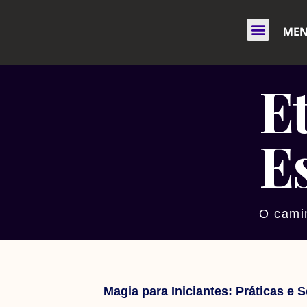
ME
E
E
O camin
Magia para Iniciantes: Práticas e 