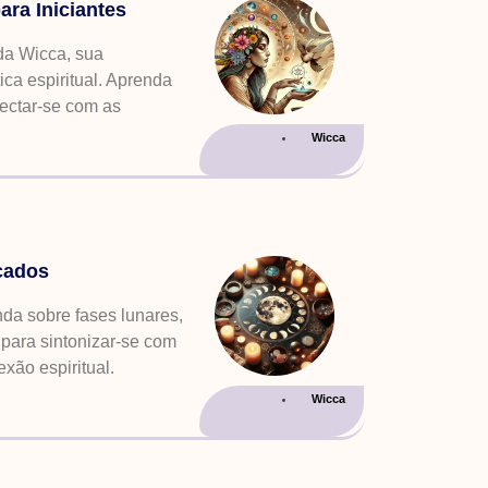
ra Iniciantes
da Wicca, sua
ca espiritual. Aprenda
onectar-se com as
Wicca
icados
da sobre fases lunares,
 para sintonizar-se com
xão espiritual.
Wicca