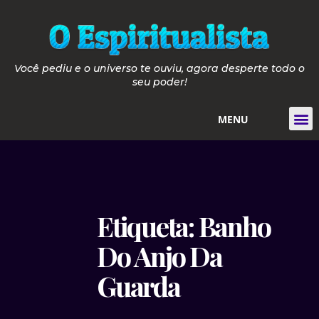
Você pediu e o universo te ouviu, agora desperte todo o
seu poder!
MENU
Tarot de
Guia de Pós e P
Guia Velas de 
Curso de Iniciaçã
Etiqueta: Banho
Do Anjo Da
Guarda