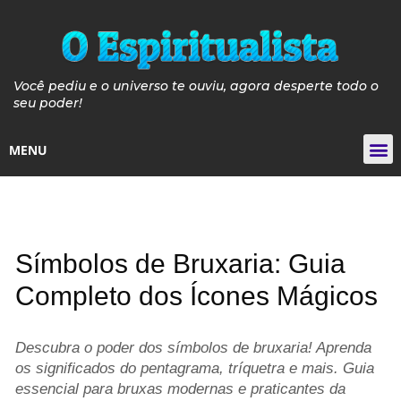
Você pediu e o universo te ouviu, agora desperte todo o
seu poder!
MENU
Tarot de
Guia de Pós e P
Guia Velas de 
Curso de Iniciaçã
Símbolos de Bruxaria: Guia
Completo dos Ícones Mágicos
Descubra o poder dos símbolos de bruxaria! Aprenda
os significados do pentagrama, tríquetra e mais. Guia
essencial para bruxas modernas e praticantes da