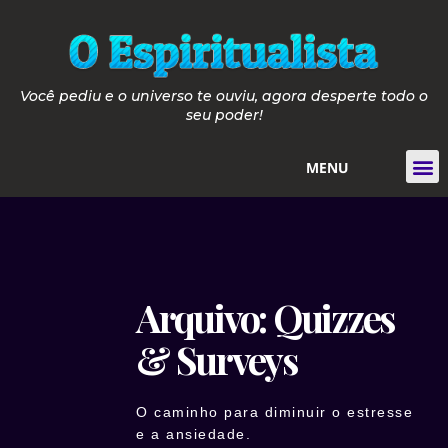
Você pediu e o universo te ouviu, agora desperte todo o
seu poder!
MENU
Tarot de
Guia de Pós e P
Guia Velas de 
Curso de Iniciaçã
Arquivo: Quizzes
& Surveys
O caminho para diminuir o estresse
e a ansiedade.