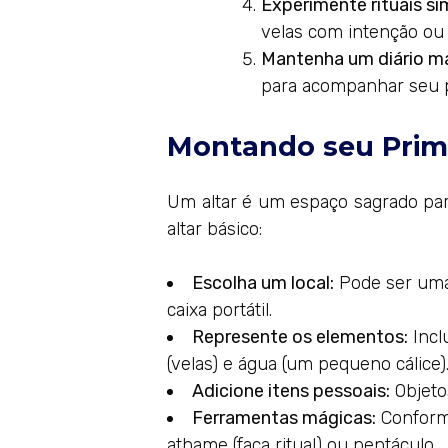
Experimente rituais si
velas com intenção ou 
Mantenha um diário m
para acompanhar seu 
Montando seu Prime
Um altar é um espaço sagrado par
altar básico:
Escolha um local:
Pode ser uma
caixa portátil.
Represente os elementos:
Inclu
(velas) e água (um pequeno cálice)
Adicione itens pessoais:
Objeto
Ferramentas mágicas:
Conforme
athame (faca ritual) ou pentáculo.