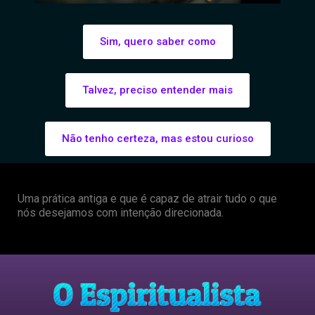
Sim, quero saber como
Talvez, preciso entender mais
Não tenho certeza, mas estou curioso
Uma prática antiga e que é capaz de atrair tudo o que
nós desejamos com intenção direcionada.