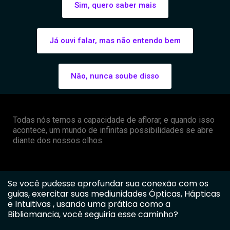
Sim, quero saber mais
Já ouvi falar, mas não entendo bem
Não, nunca soube disso
Todas nós temos a capacidade de aflorar, e quando isso
acontece, um mundo de infinitas possibilidades se abre
diante dos nossos olhos.
Se você pudesse aprofundar sua conexão com os
guias, exercitar suas mediunidades Ópticas, Hápticas
e Intuitivas , usando uma prática como a
Bibliomancia, você seguiria esse caminho?