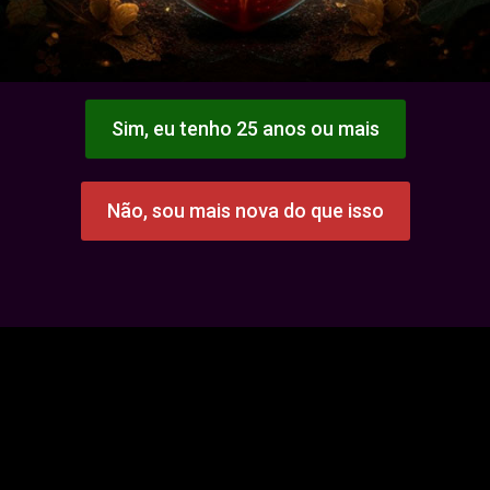
Sim, eu tenho 25 anos ou mais
Não, sou mais nova do que isso