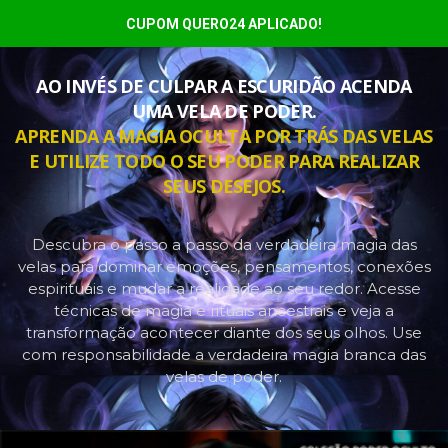
CUPOM QUERO24 APLICADO!
AO INVÉS DE CULPAR A ESCURIDÃO ACENDA
UMA VELA DE PODER.
APRENDA A MAGIA OCULTA POR TRÁS DAS VELAS
E UTILIZE TODO O SEU PODER PARA REALIZAR
SEUS DESEJOS.
Descubra o passo a passo da verdadeira magia das
velas para dominar emoções, pensamentos, conexões
espirituais e mudar a realidade ao seu redor. Acesse
técnicas de magia e rituais ancestrais e veja a
transformação acontecer diante dos seus olhos. Use
com responsabilidade a verdadeira magia branca das
velas de poder.