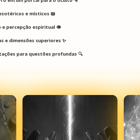
sotéricos e místicos 📖
 e percepção espiritual 👁️
as e dimensões superiores ✨
tações para questões profundas 🔍