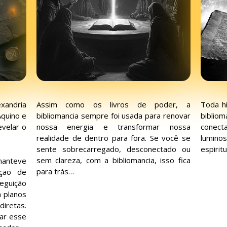
exandria
Assim como os livros de poder, a
Toda h
quino e
bibliomancia sempre foi usada para renovar
biblio
velar o
nossa energia e transformar nossa
conect
realidade de dentro para fora. Se você se
lumin
sente sobrecarregado, desconectado ou
espirit
sem clareza, com a bibliomancia, isso fica
manteve
para trás…
ição de
eguição
a planos
iretas.
sar esse