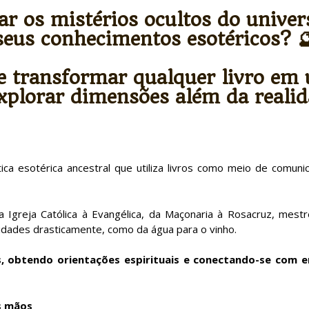
ar os mistérios ocultos do univer
seus conhecimentos esotéricos? 
e transformar qualquer livro em 
explorar dimensões além da realida
ca esotérica ancestral que utiliza livros como meio de comun
a Igreja Católica à Evangélica, da Maçonaria à Rosacruz, mest
lidades drasticamente, como da água para o vinho.
, o
btendo orientações espirituais e c
onectando-se com en
s mãos