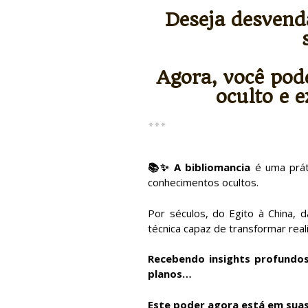
Deseja desvend
Agora, você pod
oculto e 
***
📚✨ A bibliomancia
é uma práti
conhecimentos ocultos.
Por séculos, do Egito à China, d
técnica capaz de transformar rea
Recebendo insights profundos
planos…
Este poder agora está em sua