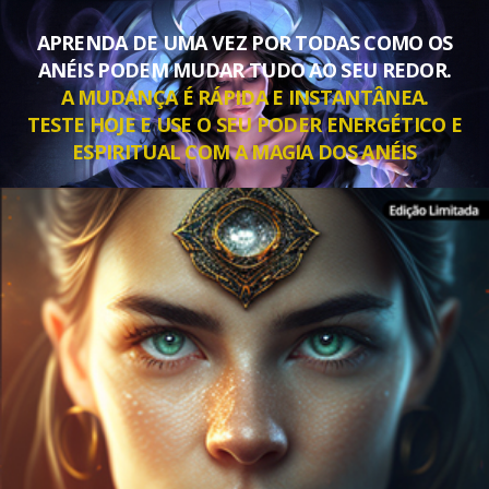
APRENDA DE UMA VEZ POR TODAS COMO OS
ANÉIS PODEM MUDAR TUDO AO SEU REDOR.
A MUDANÇA É RÁPIDA E INSTANTÂNEA.
TESTE HOJE E USE O SEU PODER ENERGÉTICO E
ESPIRITUAL COM A MAGIA DOS ANÉIS