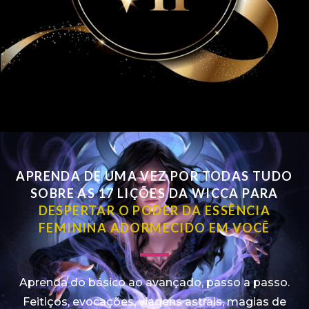
APRENDA DE UMA VEZ POR TODAS TUDO
SOBRE AS 17 LIÇÕES DA WICCA PARA
DESPERTAR O PODER DA ESSÊNCIA
FEMININA ADORMECIDO EM VOCÊ
Aprenda do básico ao avançado, passo a passo.
Feitiços, evocações, viagens astrais, magias de