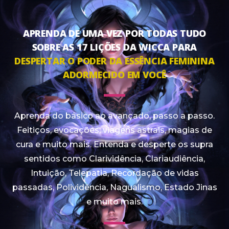
APRENDA DE UMA VEZ POR TODAS TUDO
SOBRE AS 17 LIÇÕES DA WICCA PARA
DESPERTAR O PODER DA ESSÊNCIA FEMININA
ADORMECIDO EM VOCÊ
Aprenda do básico ao avançado, passo a passo.
Feitiços, evocações, viagens astrais, magias de
cura e muito mais. Entenda e desperte os supra
sentidos como Clarividência, Clariaudiência,
Intuição, Telepatia, Recordação de vidas
passadas, Polividência, Nagualismo, Estado Jinas
e muito mais.